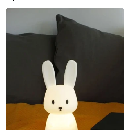
Kanin
natlampe