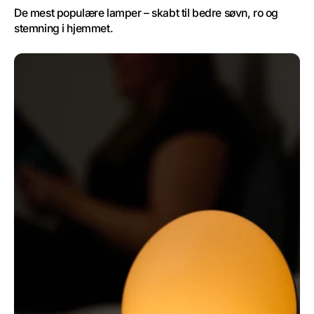
De mest populære lamper – skabt til bedre søvn, ro og 
stemning i hjemmet.
Solaris
Sunrise
solopgang
Vækkeur
fra
wakelight