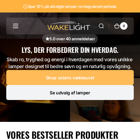
Gå til
Spar 10% på udvalgte lamper i en begrænset periode.
indhold
Wakelight
0
0
Indkøbs
varer
5.0 over 40 anmeldelser
LYS, DER FORBEDRER DIN HVERDAG.
LYS, DER FORBEDRER DIN HVERDAG.
Skab ro, tryghed og energi i hverdagen med vores unikke 
lamper designet til bedre søvn og en naturlig opvågning.
Shop solaris vækkeuret
Se udvalg af lamper
VORES BESTSELLER PRODUKTER