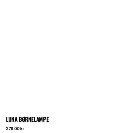
LUNA BØRNELAMPE
Normalpris
279,00 kr