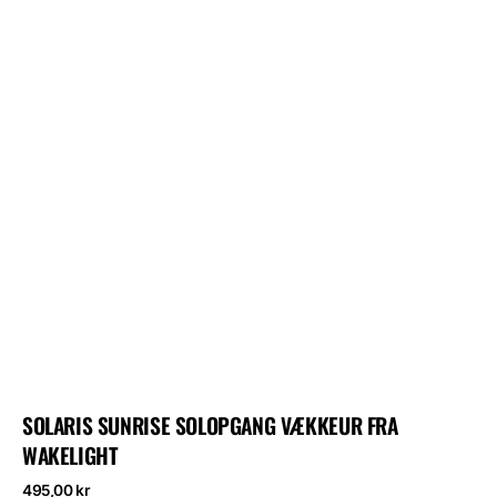
SOLARIS SUNRISE SOLOPGANG VÆKKEUR FRA
WAKELIGHT
Normalpris
495,00 kr