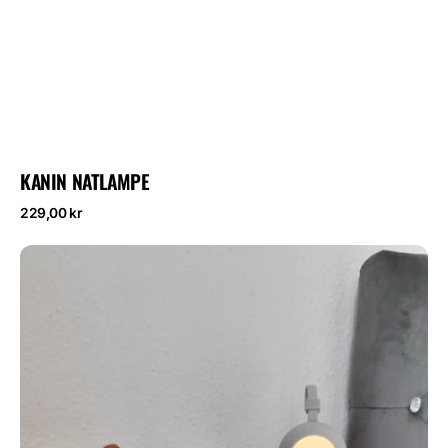
KANIN NATLAMPE
Normalpris
229,00 kr
Pipkin
Smart
Natlampe